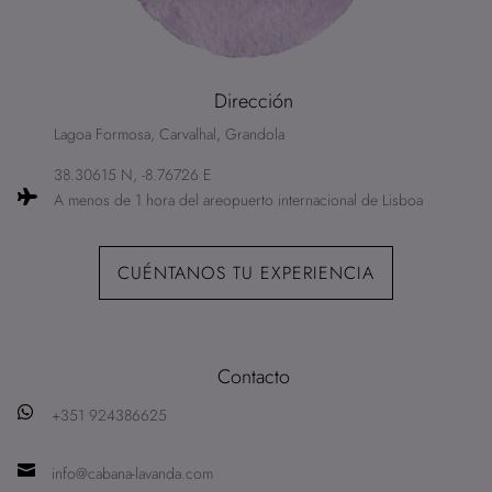
Dirección
Lagoa Formosa, Carvalhal, Grandola
38.30615 N, -8.76726 E

A menos de 1 hora del areopuerto internacional de Lisboa
CUÉNTANOS TU EXPERIENCIA
Contacto

+351 924386625

info@cabana-lavanda.com