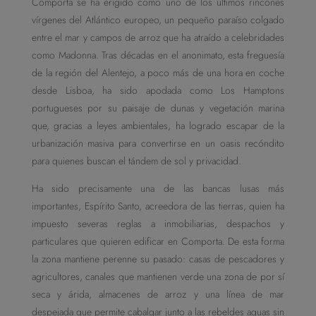
Comporta se ha erigido como uno de los últimos rincones
vírgenes del Atlántico europeo, un pequeño paraíso colgado
entre el mar y campos de arroz que ha atraído a celebridades
como Madonna. Tras décadas en el anonimato, esta freguesía
de la región del Alentejo, a poco más de una hora en coche
desde Lisboa, ha sido apodada como Los Hamptons
portugueses por su paisaje de dunas y vegetación marina
que, gracias a leyes ambientales, ha logrado escapar de la
urbanización masiva para convertirse en un oasis recóndito
para quienes buscan el tándem de sol y privacidad.
Ha sido precisamente una de las bancas lusas más
importantes, Espírito Santo, acreedora de las tierras, quien ha
impuesto severas reglas a inmobiliarias, despachos y
particulares que quieren edificar en Comporta. De esta forma
la zona mantiene perenne su pasado: casas de pescadores y
agricultores, canales que mantienen verde una zona de por sí
seca y árida, almacenes de arroz y una línea de mar
despejada que permite cabalgar junto a las rebeldes aguas sin